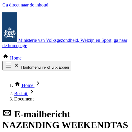
Ga direct naar de inhoud
Ministerie van Volksgezondheid, Welzijn en Sport
, ga naar
de homepage
Home
Hoofdmenu in- of uitklappen
Zoek door alle publicaties
Thema COVID-19
Home
Bekijk per bestuursorgaan
Besluit
Document
E-mailbericht
NAZENDING WEEKENDTAS