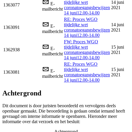
tijdelijke wet
14 juni
E-
1363077
coronatoegangsbewijzen
2021
mailbericht
14 juni12.00-14.00
RE: Proces WGO
tijdelijke wet
14 juni
E-
1363091
coronatoegangsbewijzen
2021
mailbericht
14 juni12.00-14.00
FW: Proces WGO
tijdelijke wet
15 juni
E-
1362938
coronatoegangsbewijzen
2021
mailbericht
14 juni12.00-14.00
RE: Proces WGO
tijdelijke wet
15 juni
E-
1363081
coronatoegangsbewijzen
2021
mailbericht
14 juni12.00-14.00
Achtergrond
Dit document is door juristen beoordeeld en vervolgens deels
openbaar gemaakt. Die beoordeling is gedaan omdat iemand heeft
gevraagd om interne informatie te openbaren. Hieronder meer
informatie over dat verzoek en het besluit:
Achtergrond