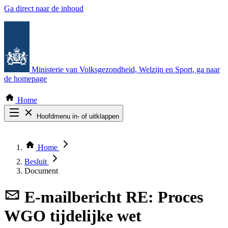
Ga direct naar de inhoud
Ministerie van Volksgezondheid, Welzijn en Sport
, ga naar
de homepage
Home
Hoofdmenu in- of uitklappen
Zoek door alle publicaties
Thema COVID-19
Home
Bekijk per bestuursorgaan
Besluit
Document
E-mailbericht
RE: Proces
WGO tijdelijke wet