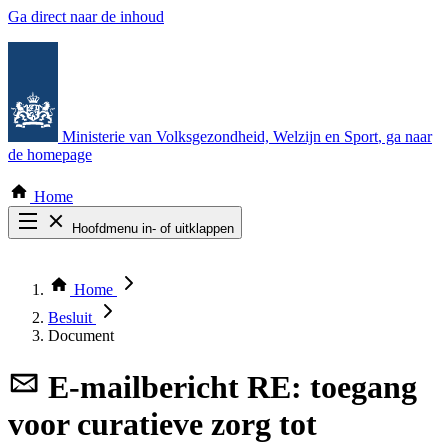
Ga direct naar de inhoud
Ministerie van Volksgezondheid, Welzijn en Sport
, ga naar
de homepage
Home
Hoofdmenu in- of uitklappen
Zoek door alle publicaties
Thema COVID-19
Home
Bekijk per bestuursorgaan
Besluit
Document
E-mailbericht
RE: toegang
voor curatieve zorg tot