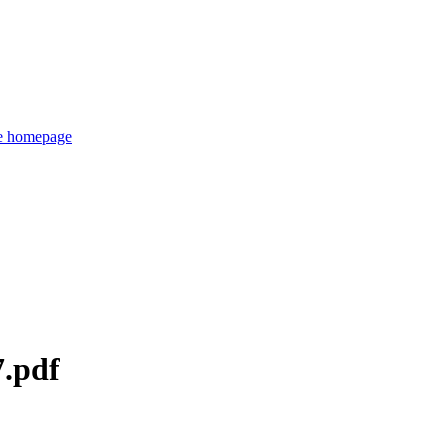
de homepage
7.pdf