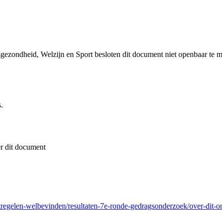
sgezondheid, Welzijn en Sport besloten dit document niet openbaar te 
.
r dit document
regelen-welbevinden/resultaten-7e-ronde-gedragsonderzoek/over-dit-