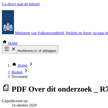
Ga direct naar de inhoud
Ministerie van Volksgezondheid, Welzijn en Sport
, ga naar 
Home
Hoofdmenu in- of uitklappen
Zoek door alle publicaties
Thema COVID-19
Home
Bekijk per bestuursorgaan
Besluit
Document
PDF
Over dit onderzoek _ R
Gepubliceerd op:
14 oktober 2020