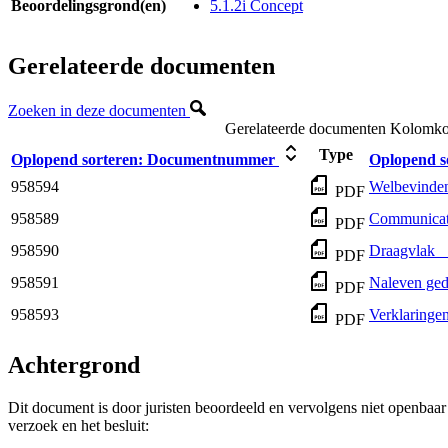
Beoordelingsgrond(en)
5.1.2i Concept
Gerelateerde documenten
Zoeken in deze documenten
Gerelateerde documenten
Kolomkop
Type
Oplopend sorteren:
Documentnummer
Oplopend s
958594
Welbevinden 
PDF
958589
Communicati
PDF
958590
Draagvlak _
PDF
958591
Naleven ged
PDF
958593
Verklaringe
PDF
Achtergrond
Dit document is door juristen beoordeeld en vervolgens niet openbaa
verzoek en het besluit: