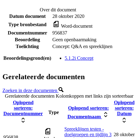
Over dit document
Datum document
28 oktober 2020
Type bronbestand
Word-document
Documentnummer
956837
Beoordeling
Geen openbaarmaking
Toelichting
Concept: Q&A en spreeklijnen
Beoordelingsgrond(en)
5.1.2i Concept
Gerelateerde documenten
Zoeken in deze documenten
Gerelateerde documenten
Kolomkoppen met links zijn sorteerbaar
Oplopend
Oplopend
sorteren:
Oplopend sorteren:
sorteren:
Type
Documentnummer
Datum
Documentnaam
Spreeklijnen testen -
doelgroepen en tijdlijn 3
28 oktober
956838