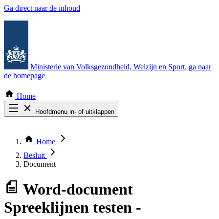
Ga direct naar de inhoud
Ministerie van Volksgezondheid, Welzijn en Sport
, ga naar
de homepage
Home
Hoofdmenu in- of uitklappen
Zoek door alle publicaties
Thema COVID-19
Home
Bekijk per bestuursorgaan
Besluit
Document
Word-document
Spreeklijnen testen -