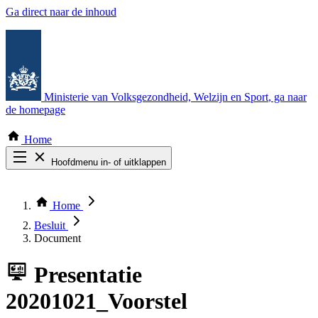
Ga direct naar de inhoud
Ministerie van Volksgezondheid, Welzijn en Sport
, ga naar
de homepage
Home
Hoofdmenu in- of uitklappen
Zoek door alle publicaties
Thema COVID-19
Home
Bekijk per bestuursorgaan
Besluit
Document
Presentatie
20201021_Voorstel