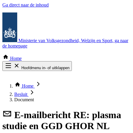
Ga direct naar de inhoud
Ministerie van Volksgezondheid, Welzijn en Sport
, ga naar
de homepage
Home
Hoofdmenu in- of uitklappen
Zoek door alle publicaties
Thema COVID-19
Home
Bekijk per bestuursorgaan
Besluit
Document
E-mailbericht
RE: plasma
studie en GGD GHOR NL