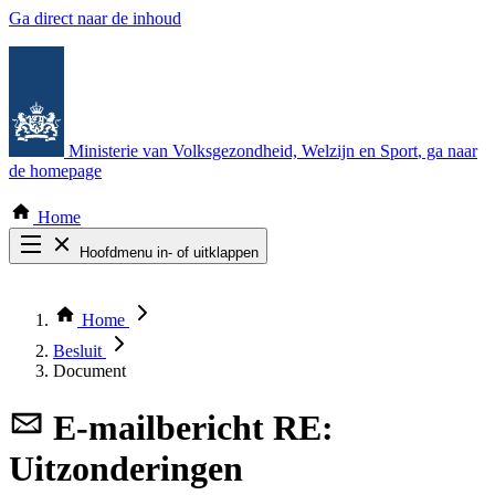
Ga direct naar de inhoud
Ministerie van Volksgezondheid, Welzijn en Sport
, ga naar
de homepage
Home
Hoofdmenu in- of uitklappen
Zoek door alle publicaties
Thema COVID-19
Home
Bekijk per bestuursorgaan
Besluit
Document
E-mailbericht
RE:
Uitzonderingen