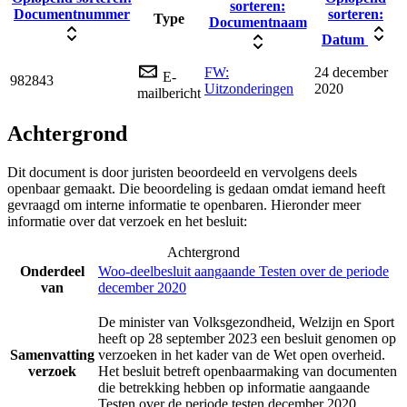
sorteren:
Documentnummer
sorteren:
Type
Documentnaam
Datum
FW:
24 december
E-
982843
Uitzonderingen
2020
mailbericht
Achtergrond
Dit document is door juristen beoordeeld en vervolgens deels
openbaar gemaakt. Die beoordeling is gedaan omdat iemand heeft
gevraagd om interne informatie te openbaren. Hieronder meer
informatie over dat verzoek en het besluit:
Achtergrond
Onderdeel
Woo-deelbesluit aangaande Testen over de periode
van
december 2020
De minister van Volksgezondheid, Welzijn en Sport
heeft op 28 september 2023 een besluit genomen op
Samenvatting
verzoeken in het kader van de Wet open overheid.
verzoek
Het besluit betreft openbaarmaking van documenten
die betrekking hebben op informatie aangaande
Testen over de periode testen december 2020.