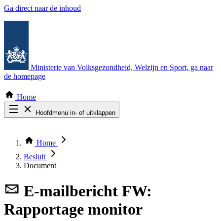
Ga direct naar de inhoud
Ministerie van Volksgezondheid, Welzijn en Sport
, ga naar
de homepage
Home
Hoofdmenu in- of uitklappen
Zoek door alle publicaties
Thema COVID-19
Home
Bekijk per bestuursorgaan
Besluit
Document
E-mailbericht
FW:
Rapportage monitor