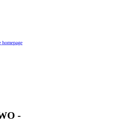
de homepage
WO -