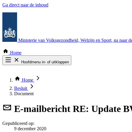
Ga direct naar de inhoud
Ministerie van Volksgezondheid, Welzijn en Sport
, ga naar 
Home
Hoofdmenu in- of uitklappen
Zoek door alle publicaties
Thema COVID-19
Home
Bekijk per bestuursorgaan
Besluit
Document
E-mailbericht
RE: Update B
Gepubliceerd op:
9 december 2020