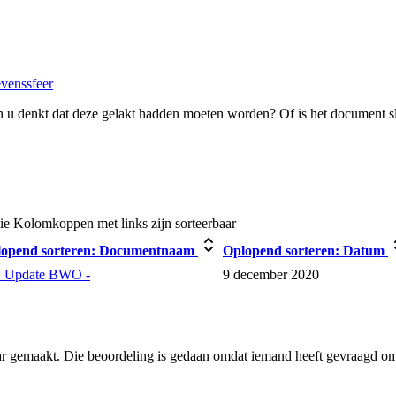
evenssfeer
 u denkt dat deze gelakt hadden moeten worden? Of is het document s
ie
Kolomkoppen met links zijn sorteerbaar
opend sorteren:
Documentnaam
Oplopend sorteren:
Datum
 Update BWO -
9 december 2020
ar gemaakt. Die beoordeling is gedaan omdat iemand heeft gevraagd om 