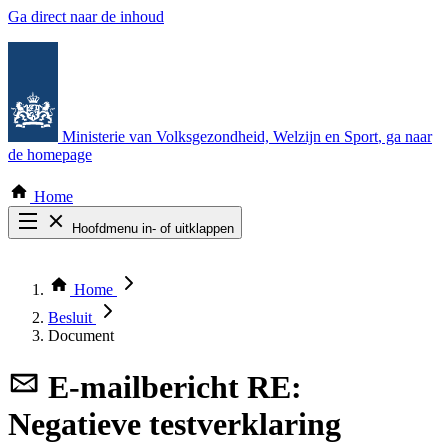
Ga direct naar de inhoud
Ministerie van Volksgezondheid, Welzijn en Sport
, ga naar
de homepage
Home
Hoofdmenu in- of uitklappen
Zoek door alle publicaties
Thema COVID-19
Home
Bekijk per bestuursorgaan
Besluit
Document
E-mailbericht
RE:
Negatieve testverklaring