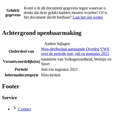
Komt u in dit document gegevens tegen waarvan u
Gelakte
denkt dat deze gelakt hadden moeten worden? Of is
gegevens
het document slecht leesbaar?
Laat het ons weten
Achtergrond openbaarmaking
Andere bijlagen
Woo-deelbesluit aangaande Overleg VWS
Onderdeel van
over de periode juni, juli en augustus 2021
ministerie van Volksgezondheid, Welzijn en
Verantwoordelijk(en)
Sport
Periode
Juni t/m augustus 2021
Informatiecategorie
Woo-besluit
Footer
Service
Contact