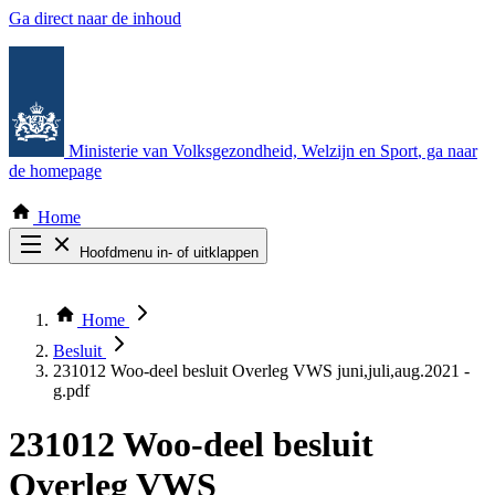
Ga direct naar de inhoud
Ministerie van Volksgezondheid, Welzijn en Sport
, ga naar
de homepage
Home
Hoofdmenu in- of uitklappen
Zoek door alle publicaties
Thema COVID-19
Home
Bekijk per bestuursorgaan
Besluit
231012 Woo-deel besluit Overleg VWS juni,juli,aug.2021 -
g.pdf
231012 Woo-deel besluit
Overleg VWS