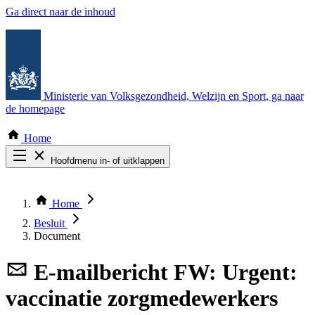
Ga direct naar de inhoud
Ministerie van Volksgezondheid, Welzijn en Sport
, ga naar
de homepage
Home
Hoofdmenu in- of uitklappen
Zoek door alle publicaties
Thema COVID-19
Home
Bekijk per bestuursorgaan
Besluit
Document
E-mailbericht
FW: Urgent:
vaccinatie zorgmedewerkers