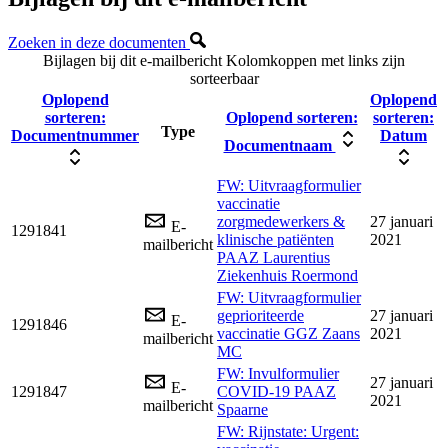
Zoeken in deze documenten
Bijlagen bij dit e-mailbericht
Kolomkoppen met links zijn
sorteerbaar
Oplopend
Oplopend
sorteren:
Oplopend sorteren:
sorteren:
Type
Documentnummer
Datum
Documentnaam
FW: Uitvraagformulier
vaccinatie
zorgmedewerkers &
27 januari
E-
1291841
klinische patiënten
2021
mailbericht
PAAZ Laurentius
Ziekenhuis Roermond
FW: Uitvraagformulier
geprioriteerde
27 januari
E-
1291846
vaccinatie GGZ Zaans
2021
mailbericht
MC
FW: Invulformulier
27 januari
E-
1291847
COVID-19 PAAZ
2021
mailbericht
Spaarne
FW: Rijnstate: Urgent: