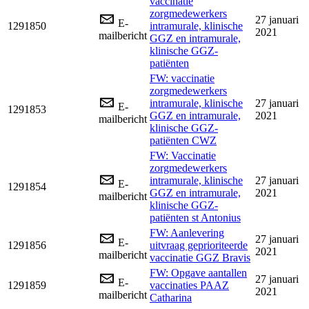
vaccinatie
zorgmedewerkers
27 januari
E-
1291850
intramurale, klinische
2021
mailbericht
GGZ en intramurale,
klinische GGZ-
patiënten
FW: vaccinatie
zorgmedewerkers
intramurale, klinische
27 januari
E-
1291853
GGZ en intramurale,
2021
mailbericht
klinische GGZ-
patiënten CWZ
FW: Vaccinatie
zorgmedewerkers
intramurale, klinische
27 januari
E-
1291854
GGZ en intramurale,
2021
mailbericht
klinische GGZ-
patiënten st Antonius
FW: Aanlevering
27 januari
E-
1291856
uitvraag geprioriteerde
2021
mailbericht
vaccinatie GGZ Bravis
FW: Opgave aantallen
27 januari
E-
1291859
vaccinaties PAAZ
2021
mailbericht
Catharina