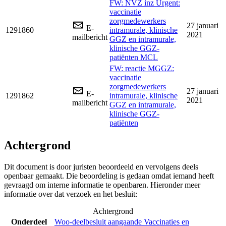
FW: NVZ inz Urgent:
vaccinatie
zorgmedewerkers
27 januari
E-
1291860
intramurale, klinische
2021
mailbericht
GGZ en intramurale,
klinische GGZ-
patiënten MCL
FW: reactie MGGZ:
vaccinatie
zorgmedewerkers
27 januari
E-
1291862
intramurale, klinische
2021
mailbericht
GGZ en intramurale,
klinische GGZ-
patiënten
Achtergrond
Dit document is door juristen beoordeeld en vervolgens deels
openbaar gemaakt. Die beoordeling is gedaan omdat iemand heeft
gevraagd om interne informatie te openbaren. Hieronder meer
informatie over dat verzoek en het besluit:
Achtergrond
Onderdeel
Woo-deelbesluit aangaande Vaccinaties en