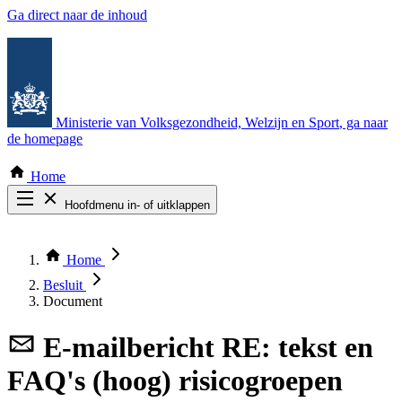
Ga direct naar de inhoud
Ministerie van Volksgezondheid, Welzijn en Sport
, ga naar
de homepage
Home
Hoofdmenu in- of uitklappen
Zoek door alle publicaties
Thema COVID-19
Home
Bekijk per bestuursorgaan
Besluit
Document
E-mailbericht
RE: tekst en
FAQ's (hoog) risicogroepen