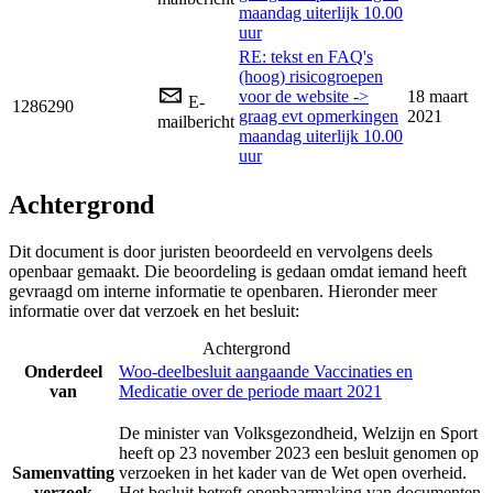
maandag uiterlijk 10.00
uur
RE: tekst en FAQ's
(hoog) risicogroepen
voor de website ->
18 maart
E-
1286290
graag evt opmerkingen
2021
mailbericht
maandag uiterlijk 10.00
uur
Achtergrond
Dit document is door juristen beoordeeld en vervolgens deels
openbaar gemaakt. Die beoordeling is gedaan omdat iemand heeft
gevraagd om interne informatie te openbaren. Hieronder meer
informatie over dat verzoek en het besluit:
Achtergrond
Onderdeel
Woo-deelbesluit aangaande Vaccinaties en
van
Medicatie over de periode maart 2021
De minister van Volksgezondheid, Welzijn en Sport
heeft op 23 november 2023 een besluit genomen op
Samenvatting
verzoeken in het kader van de Wet open overheid.
verzoek
Het besluit betreft openbaarmaking van documenten