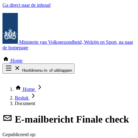
Ga direct naar de inhoud
Ministerie van Volksgezondheid, Welzijn en Sport
, ga naar
de homepage
Home
Hoofdmenu in- of uitklappen
Zoek door alle publicaties
Thema COVID-19
Home
Bekijk per bestuursorgaan
Besluit
Document
E-mailbericht
Finale check
Gepubliceerd op: