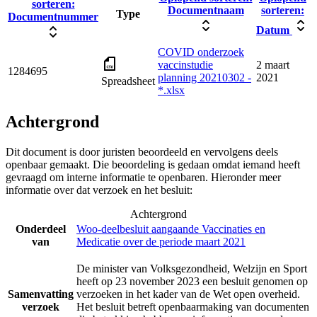
sorteren:
Documentnaam
sorteren:
Type
Documentnummer
Datum
COVID onderzoek
vaccinstudie
2 maart
1284695
planning 20210302 -
2021
Spreadsheet
*.xlsx
Achtergrond
Dit document is door juristen beoordeeld en vervolgens deels
openbaar gemaakt. Die beoordeling is gedaan omdat iemand heeft
gevraagd om interne informatie te openbaren. Hieronder meer
informatie over dat verzoek en het besluit:
Achtergrond
Onderdeel
Woo-deelbesluit aangaande Vaccinaties en
van
Medicatie over de periode maart 2021
De minister van Volksgezondheid, Welzijn en Sport
heeft op 23 november 2023 een besluit genomen op
Samenvatting
verzoeken in het kader van de Wet open overheid.
verzoek
Het besluit betreft openbaarmaking van documenten