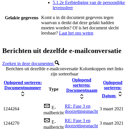
5.1.2e Eerbiediging van de persoonlijke
levenssfeer
Komt u in dit document gegevens tegen
Gelakte gegevens
waarvan u denkt dat deze gelakt hadden
moeten worden? Of is het document slecht
leesbaar?
Laat het ons weten
Berichten uit dezelfde e-mailconversatie
Zoeken in deze documenten
Berichten uit dezelfde e-mailconversatie
Kolomkoppen met links
zijn sorteerbaar
Oplopend
Oplopend sorteren:
Oplopend
sorteren:
Documentnummer
sorteren:
Type
Documentnaam
Datum
RE: Fase 3 en
E-
1244264
3 maart 2021
doorzettingsmacht
mailbericht
RE: Fase 3 en
E-
1244270
3 maart 2021
doorzettingsmacht
mailbericht