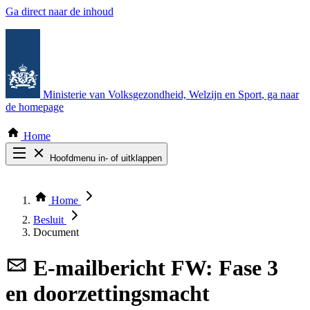
Ga direct naar de inhoud
Ministerie van Volksgezondheid, Welzijn en Sport
, ga naar
de homepage
Home
Hoofdmenu in- of uitklappen
Zoek door alle publicaties
Thema COVID-19
Home
Bekijk per bestuursorgaan
Besluit
Document
E-mailbericht
FW: Fase 3
en doorzettingsmacht