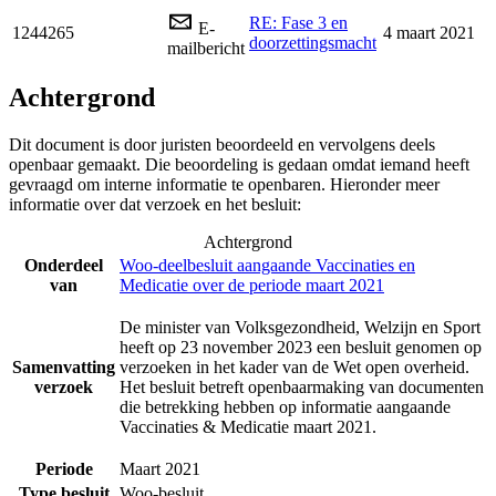
RE: Fase 3 en
E-
1244265
4 maart 2021
doorzettingsmacht
mailbericht
Achtergrond
Dit document is door juristen beoordeeld en vervolgens deels
openbaar gemaakt. Die beoordeling is gedaan omdat iemand heeft
gevraagd om interne informatie te openbaren. Hieronder meer
informatie over dat verzoek en het besluit:
Achtergrond
Onderdeel
Woo-deelbesluit aangaande Vaccinaties en
van
Medicatie over de periode maart 2021
De minister van Volksgezondheid, Welzijn en Sport
heeft op 23 november 2023 een besluit genomen op
Samenvatting
verzoeken in het kader van de Wet open overheid.
verzoek
Het besluit betreft openbaarmaking van documenten
die betrekking hebben op informatie aangaande
Vaccinaties & Medicatie maart 2021.
Periode
Maart 2021
Type besluit
Woo-besluit