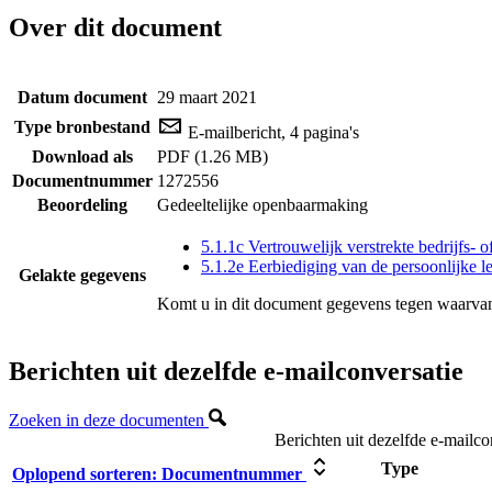
Over dit document
Datum document
29 maart 2021
Type bronbestand
E-mailbericht, 4 pagina's
Download als
PDF (1.26 MB)
Documentnummer
1272556
Beoordeling
Gedeeltelijke openbaarmaking
5.1.1c Vertrouwelijk verstrekte bedrijfs- 
5.1.2e Eerbiediging van de persoonlijke l
Gelakte gegevens
Komt u in dit document gegevens tegen waarvan
Berichten uit dezelfde e-mailconversatie
Zoeken in deze documenten
Berichten uit dezelfde e-mailco
Type
Oplopend sorteren:
Documentnummer