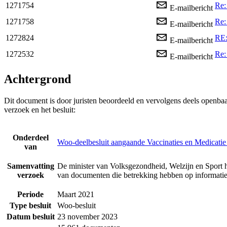
1271754
Re:
E-mailbericht
1271758
Re:
E-mailbericht
1272824
RE:
E-mailbericht
1272532
Re:
E-mailbericht
Achtergrond
Dit document is door juristen beoordeeld en vervolgens deels openba
verzoek en het besluit:
Onderdeel
Woo-deelbesluit aangaande Vaccinaties en Medicatie
van
Samenvatting
De minister van Volksgezondheid, Welzijn en Sport 
verzoek
van documenten die betrekking hebben op informatie
Periode
Maart 2021
Type besluit
Woo-besluit
Datum besluit
23 november 2023