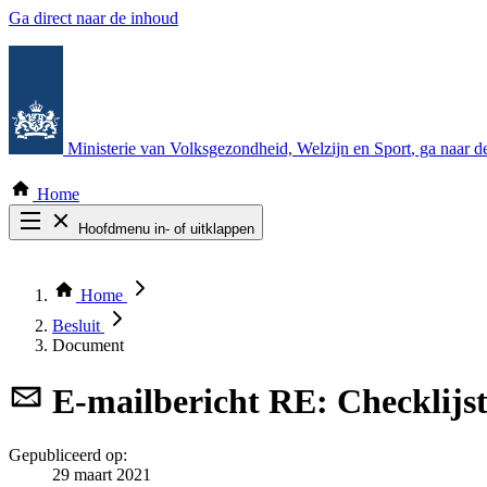
Ga direct naar de inhoud
Ministerie van Volksgezondheid, Welzijn en Sport
, ga naar 
Home
Hoofdmenu in- of uitklappen
Zoek door alle publicaties
Thema COVID-19
Home
Bekijk per bestuursorgaan
Besluit
Document
E-mailbericht
RE: Checklijs
Gepubliceerd op:
29 maart 2021