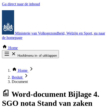
Ga direct naar de inhoud
Ministerie van Volksgezondheid, Welzijn en Sport
, ga naar
de homepage
Home
Hoofdmenu in- of uitklappen
Zoek door alle publicaties
Thema COVID-19
Home
Bekijk per bestuursorgaan
Besluit
Document
Word-document
Bijlage 4.
SGO nota Stand van zaken