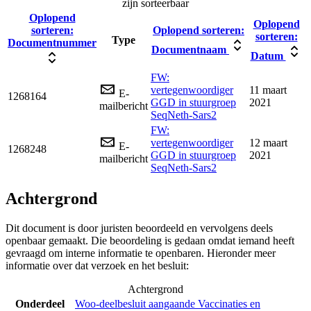
zijn sorteerbaar
Oplopend
Oplopend
sorteren:
Oplopend sorteren:
sorteren:
Type
Documentnummer
Documentnaam
Datum
FW:
vertegenwoordiger
11 maart
E-
1268164
GGD in stuurgroep
2021
mailbericht
SeqNeth-Sars2
FW:
vertegenwoordiger
12 maart
E-
1268248
GGD in stuurgroep
2021
mailbericht
SeqNeth-Sars2
Achtergrond
Dit document is door juristen beoordeeld en vervolgens deels
openbaar gemaakt. Die beoordeling is gedaan omdat iemand heeft
gevraagd om interne informatie te openbaren. Hieronder meer
informatie over dat verzoek en het besluit:
Achtergrond
Onderdeel
Woo-deelbesluit aangaande Vaccinaties en