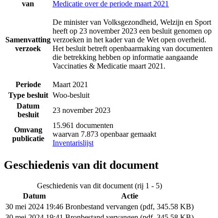
van
Medicatie over de periode maart 2021
De minister van Volksgezondheid, Welzijn en Sport
heeft op 23 november 2023 een besluit genomen op
Samenvatting
verzoeken in het kader van de Wet open overheid.
verzoek
Het besluit betreft openbaarmaking van documenten
die betrekking hebben op informatie aangaande
Vaccinaties & Medicatie maart 2021.
Periode
Maart 2021
Type besluit
Woo-besluit
Datum
23 november 2023
besluit
15.961 documenten
Omvang
waarvan 7.873 openbaar gemaakt
publicatie
Inventarislijst
Geschiedenis van dit document
Geschiedenis van dit document (rij 1 - 5)
Datum
Actie
30 mei 2024 19:46
Bronbestand vervangen (pdf, 345.58 KB)
30 mei 2024 19:41
Bronbestand vervangen (pdf, 345.58 KB)