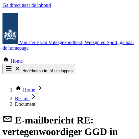
Ga direct naar de inhoud
Ministerie van Volksgezondheid, Welzijn en Sport
, ga naar
de homepage
Home
Hoofdmenu in- of uitklappen
Zoek door alle publicaties
Thema COVID-19
Home
Bekijk per bestuursorgaan
Besluit
Document
E-mailbericht
RE:
vertegenwoordiger GGD in