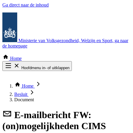
Ga direct naar de inhoud
Ministerie van Volksgezondheid, Welzijn en Sport
, ga naar
de homepage
Home
Hoofdmenu in- of uitklappen
Zoek door alle publicaties
Thema COVID-19
Home
Bekijk per bestuursorgaan
Besluit
Document
E-mailbericht
FW:
(on)mogelijkheden CIMS