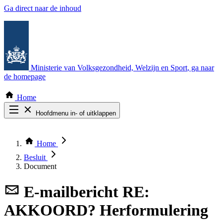
Ga direct naar de inhoud
Ministerie van Volksgezondheid, Welzijn en Sport
, ga naar
de homepage
Home
Hoofdmenu in- of uitklappen
Zoek door alle publicaties
Thema COVID-19
Home
Bekijk per bestuursorgaan
Besluit
Document
E-mailbericht
RE:
AKKOORD? Herformulering