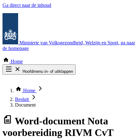
Ga direct naar de inhoud
Ministerie van Volksgezondheid, Welzijn en Sport
, ga naar
de homepage
Home
Hoofdmenu in- of uitklappen
Zoek door alle publicaties
Thema COVID-19
Home
Bekijk per bestuursorgaan
Besluit
Document
Word-document
Nota
voorbereiding RIVM CvT