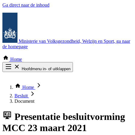
Ga direct naar de inhoud
Ministerie van Volksgezondheid, Welzijn en Sport
, ga naar
de homepage
Home
Hoofdmenu in- of uitklappen
Zoek door alle publicaties
Thema COVID-19
Home
Bekijk per bestuursorgaan
Besluit
Document
Presentatie
besluitvorming
MCC 23 maart 2021