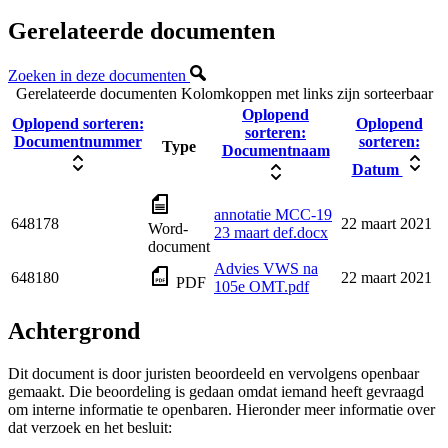
Gerelateerde documenten
Zoeken in deze documenten
Gerelateerde documenten
Kolomkoppen met links zijn sorteerbaar
Oplopend
Oplopend sorteren:
Oplopend
sorteren:
Documentnummer
sorteren:
Type
Documentnaam
Datum
annotatie MCC-19
648178
22 maart 2021
Word-
23 maart def.docx
document
Advies VWS na
648180
22 maart 2021
PDF
105e OMT.pdf
Achtergrond
Dit document is door juristen beoordeeld en vervolgens openbaar
gemaakt. Die beoordeling is gedaan omdat iemand heeft gevraagd
om interne informatie te openbaren. Hieronder meer informatie over
dat verzoek en het besluit: