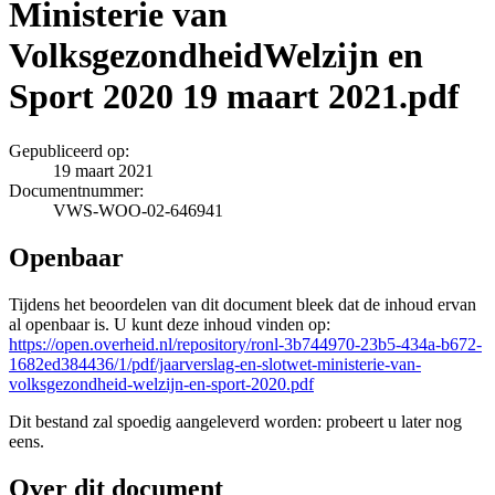
Ministerie van
VolksgezondheidWelzijn en
Sport 2020 19 maart 2021.pdf
Gepubliceerd op:
19 maart 2021
Documentnummer:
VWS-WOO-02-646941
Openbaar
Tijdens het beoordelen van dit document bleek dat de inhoud ervan
al openbaar is. U kunt deze inhoud vinden op:
https://open.overheid.nl/repository/ronl-3b744970-23b5-434a-b672-
1682ed384436/1/pdf/jaarverslag-en-slotwet-ministerie-van-
volksgezondheid-welzijn-en-sport-2020.pdf
Dit bestand zal spoedig aangeleverd worden: probeert u later nog
eens.
Over dit document