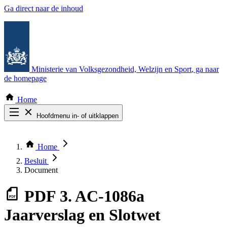
Ga direct naar de inhoud
Ministerie van Volksgezondheid, Welzijn en Sport
, ga naar
de homepage
Home
Hoofdmenu in- of uitklappen
Zoek door alle publicaties
Thema COVID-19
Home
Bekijk per bestuursorgaan
Besluit
Document
PDF
3. AC-1086a
Jaarverslag en Slotwet