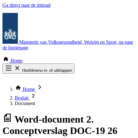
Ga direct naar de inhoud
Ministerie van Volksgezondheid, Welzijn en Sport
, ga naar
de homepage
Home
Hoofdmenu in- of uitklappen
Zoek door alle publicaties
Thema COVID-19
Home
Bekijk per bestuursorgaan
Besluit
Document
Word-document
2.
Conceptverslag DOC-19 26