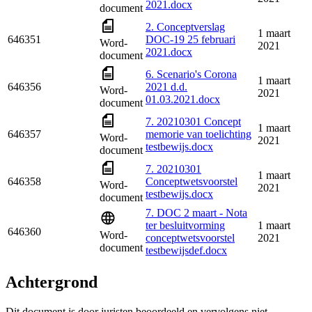
2021.docx
document
2. Conceptverslag
1 maart
646351
DOC-19 25 februari
Word-
2021
2021.docx
document
6. Scenario's Corona
1 maart
646356
2021 d.d.
Word-
2021
01.03.2021.docx
document
7. 20210301 Concept
1 maart
646357
memorie van toelichting
Word-
2021
testbewijs.docx
document
7. 20210301
1 maart
646358
Conceptwetsvoorstel
Word-
2021
testbewijs.docx
document
7. DOC 2 maart - Nota
ter besluitvorming
1 maart
646360
Word-
conceptwetsvoorstel
2021
document
testbewijsdef.docx
Achtergrond
Dit document is door juristen beoordeeld en vervolgens niet