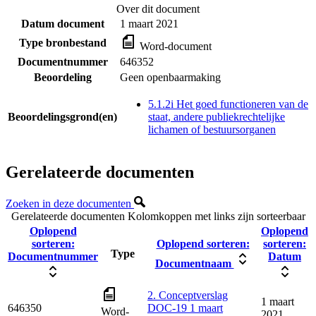
Over dit document
Datum document
1 maart 2021
Type bronbestand
Word-document
Documentnummer
646352
Beoordeling
Geen openbaarmaking
5.1.2i Het goed functioneren van de
Beoordelingsgrond(en)
staat, andere publiekrechtelijke
lichamen of bestuursorganen
Gerelateerde documenten
Zoeken in deze documenten
Gerelateerde documenten
Kolomkoppen met links zijn sorteerbaar
Oplopend
Oplopend
sorteren:
Oplopend sorteren:
sorteren:
Type
Documentnummer
Datum
Documentnaam
2. Conceptverslag
1 maart
646350
DOC-19 1 maart
Word-
2021