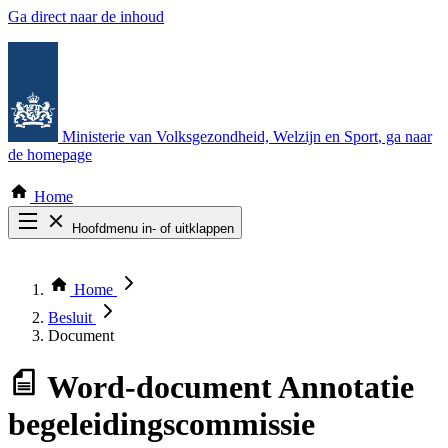
Ga direct naar de inhoud
Ministerie van Volksgezondheid, Welzijn en Sport
, ga naar
de homepage
Home
Hoofdmenu in- of uitklappen
Zoek door alle publicaties
Thema COVID-19
Home
Bekijk per bestuursorgaan
Besluit
Document
Word-document
Annotatie
begeleidingscommissie