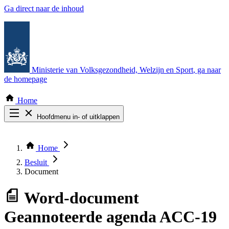
Ga direct naar de inhoud
Ministerie van Volksgezondheid, Welzijn en Sport
, ga naar
de homepage
Home
Hoofdmenu in- of uitklappen
Zoek door alle publicaties
Thema COVID-19
Home
Bekijk per bestuursorgaan
Besluit
Document
Word-document
Geannoteerde agenda ACC-19