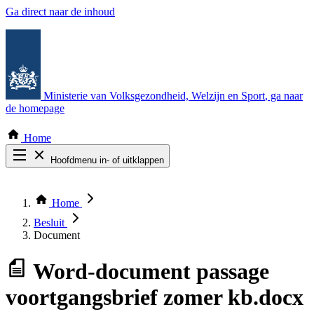
Ga direct naar de inhoud
Ministerie van Volksgezondheid, Welzijn en Sport
, ga naar
de homepage
Home
Hoofdmenu in- of uitklappen
Zoek door alle publicaties
Thema COVID-19
Home
Bekijk per bestuursorgaan
Besluit
Document
Word-document
passage
voortgangsbrief zomer kb.docx