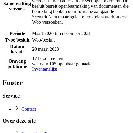
verzoek in het kader van de Wet open overheid. Het
Samenvatting
besluit betreft openbaarmaking van documenten die
verzoek
betrekking hebben op informatie aangaande
Scenario’s en maatregelen over kaders werkproces
Wob-verzoeken.
Periode
Maart 2020 t/m december 2021
Type besluit
Woo-besluit
Datum
20 maart 2023
besluit
173 documenten
Omvang
waarvan 105 openbaar gemaakt
publicatie
Inventarislijst
Footer
Service
Contact
Over deze site