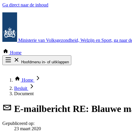
Ga direct naar de inhoud
Ministerie van Volksgezondheid, Welzijn en Sport
, ga naar 
Home
Hoofdmenu in- of uitklappen
Zoek door alle publicaties
Thema COVID-19
Home
Bekijk per bestuursorgaan
Besluit
Document
E-mailbericht
RE: Blauwe ma
Gepubliceerd op:
23 maart 2020