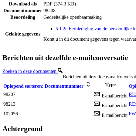
Download als
PDF (374.3 KB)
Documentnummer
98208
Beoordeling
Gedeeltelijke openbaarmaking
5.1.2e Eerbiediging van de persoonlijke l
Gelakte gegevens
Komt u in dit document gegevens tegen waarvan
Berichten uit dezelfde e-mailconversatie
Zoeken in deze documenten
Berichten uit dezelfde e-mailconversat
Type
Oplopend sorteren:
Documentnummer
Opl
98207
RE:
E-mailbericht
98213
RE:
E-mailbericht
102056
FW:
E-mailbericht
Achtergrond