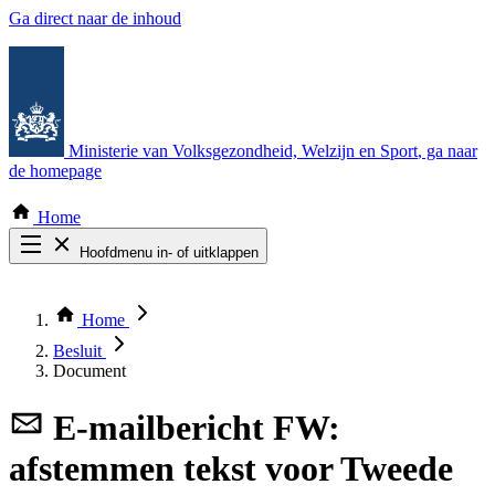
Ga direct naar de inhoud
Ministerie van Volksgezondheid, Welzijn en Sport
, ga naar
de homepage
Home
Hoofdmenu in- of uitklappen
Zoek door alle publicaties
Thema COVID-19
Home
Bekijk per bestuursorgaan
Besluit
Document
E-mailbericht
FW:
afstemmen tekst voor Tweede