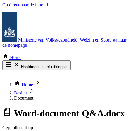
Ga direct naar de inhoud
Ministerie van Volksgezondheid, Welzijn en Sport
, ga naar
de homepage
Home
Hoofdmenu in- of uitklappen
Zoek door alle publicaties
Thema COVID-19
Home
Bekijk per bestuursorgaan
Besluit
Document
Word-document
Q&A.docx
Gepubliceerd op: