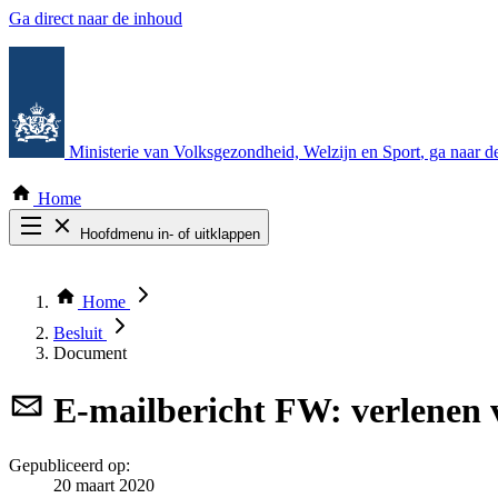
Ga direct naar de inhoud
Ministerie van Volksgezondheid, Welzijn en Sport
, ga naar 
Home
Hoofdmenu in- of uitklappen
Zoek door alle publicaties
Thema COVID-19
Home
Bekijk per bestuursorgaan
Besluit
Document
E-mailbericht
FW: verlenen 
Gepubliceerd op:
20 maart 2020