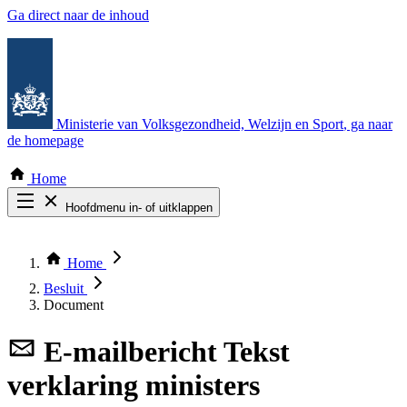
Ga direct naar de inhoud
Ministerie van Volksgezondheid, Welzijn en Sport
, ga naar
de homepage
Home
Hoofdmenu in- of uitklappen
Zoek door alle publicaties
Thema COVID-19
Home
Bekijk per bestuursorgaan
Besluit
Document
E-mailbericht
Tekst
verklaring ministers