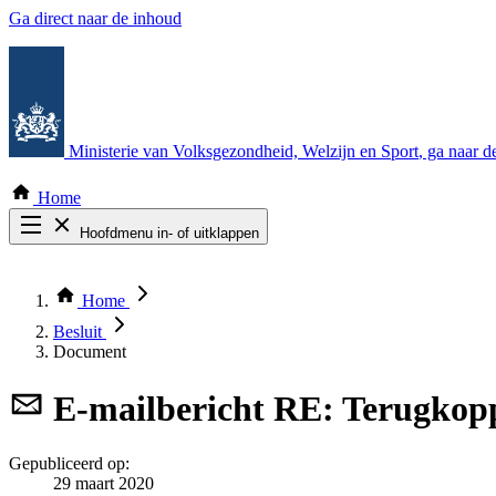
Ga direct naar de inhoud
Ministerie van Volksgezondheid, Welzijn en Sport
, ga naar 
Home
Hoofdmenu in- of uitklappen
Zoek door alle publicaties
Thema COVID-19
Home
Bekijk per bestuursorgaan
Besluit
Document
E-mailbericht
RE: Terugkop
Gepubliceerd op:
29 maart 2020