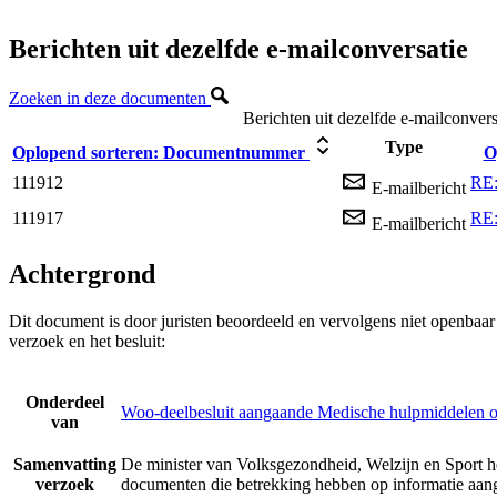
Berichten uit dezelfde e-mailconversatie
Zoeken in deze documenten
Berichten uit dezelfde e-mailconvers
Type
Oplopend sorteren:
Documentnummer
O
111912
RE:
E-mailbericht
111917
RE:
E-mailbericht
Achtergrond
Dit document is door juristen beoordeeld en vervolgens niet openbaa
verzoek en het besluit:
Onderdeel
Woo-deelbesluit aangaande Medische hulpmiddelen o
van
Samenvatting
De minister van Volksgezondheid, Welzijn en Sport h
verzoek
documenten die betrekking hebben op informatie aan