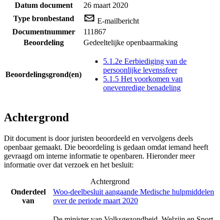
Datum document
26 maart 2020
Type bronbestand
E-mailbericht
Documentnummer
111867
Beoordeling
Gedeeltelijke openbaarmaking
5.1.2e Eerbiediging van de
persoonlijke levenssfeer
Beoordelingsgrond(en)
5.1.5 Het voorkomen van
onevenredige benadeling
Achtergrond
Dit document is door juristen beoordeeld en vervolgens deels
openbaar gemaakt. Die beoordeling is gedaan omdat iemand heeft
gevraagd om interne informatie te openbaren. Hieronder meer
informatie over dat verzoek en het besluit:
Achtergrond
Onderdeel
Woo-deelbesluit aangaande Medische hulpmiddelen
van
over de periode maart 2020
De minister van Volksgezondheid, Welzijn en Sport