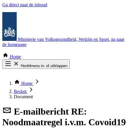
Ga direct naar de inhoud
Ministerie van Volksgezondheid, Welzijn en Sport
, ga naar
de homepage
Home
Hoofdmenu in- of uitklappen
Zoek door alle publicaties
Thema COVID-19
Home
Bekijk per bestuursorgaan
Besluit
Document
E-mailbericht
RE:
Noodmaatregel i.v.m. Covoid19