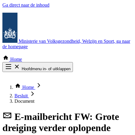
Ga direct naar de inhoud
Ministerie van Volksgezondheid, Welzijn en Sport
, ga naar
de homepage
Home
Hoofdmenu in- of uitklappen
Zoek door alle publicaties
Thema COVID-19
Home
Bekijk per bestuursorgaan
Besluit
Document
E-mailbericht
FW: Grote
dreiging verder oplopende