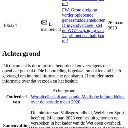
uit!
FW: Grote dreiging
verder oplopende
geneesmiddelentekorten.
26 maart
E-
106324
Dringendverzoek- stel
2020
mailbericht
de WGP-wijziging van
1 april met een half jaar
uit!
Achtergrond
Dit document is door juristen beoordeeld en vervolgens deels
openbaar gemaakt. Die beoordeling is gedaan omdat iemand heeft
gevraagd om interne informatie te openbaren. Hieronder meer
informatie over dat verzoek en het besluit:
Achtergrond
Onderdeel
Woo-deelbesluit aangaande Medische hulpmiddelen
van
over de periode maart 2020
De minister van Volksgezondheid, Welzijn en Sport
heeft op 24 januari 2023 een besluit genomen op
verzoeken in het kader van de Wet open overheid.
Samenvatting