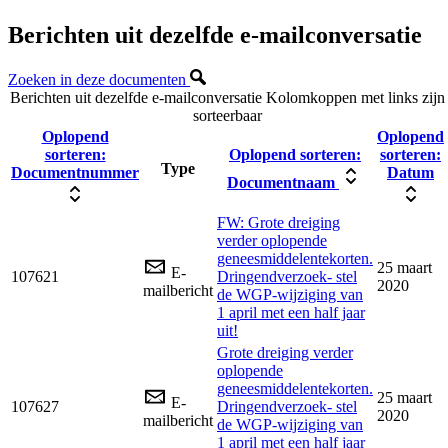
Berichten uit dezelfde e-mailconversatie
Zoeken in deze documenten
Berichten uit dezelfde e-mailconversatie
Kolomkoppen met links zijn
sorteerbaar
Oplopend
Oplopend
sorteren:
Oplopend sorteren:
sorteren:
Type
Documentnummer
Datum
Documentnaam
FW: Grote dreiging
verder oplopende
geneesmiddelentekorten.
25 maart
E-
107621
Dringendverzoek- stel
2020
mailbericht
de WGP-wijziging van
1 april met een half jaar
uit!
Grote dreiging verder
oplopende
geneesmiddelentekorten.
25 maart
E-
107627
Dringendverzoek- stel
2020
mailbericht
de WGP-wijziging van
1 april met een half jaar