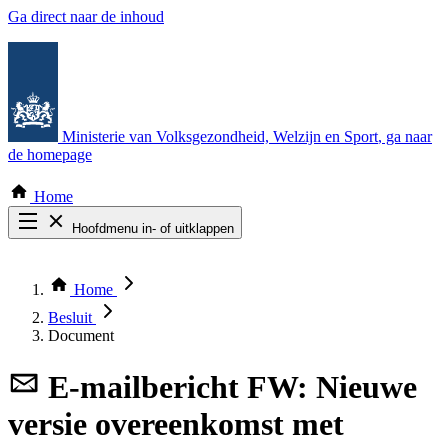
Ga direct naar de inhoud
Ministerie van Volksgezondheid, Welzijn en Sport
, ga naar
de homepage
Home
Hoofdmenu in- of uitklappen
Zoek door alle publicaties
Thema COVID-19
Home
Bekijk per bestuursorgaan
Besluit
Document
E-mailbericht
FW: Nieuwe
versie overeenkomst met