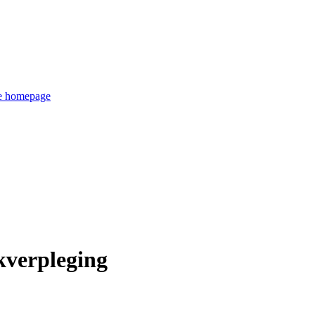
de homepage
kverpleging