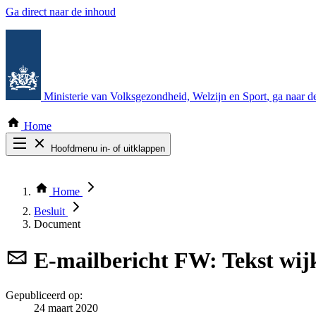
Ga direct naar de inhoud
Ministerie van Volksgezondheid, Welzijn en Sport
, ga naar 
Home
Hoofdmenu in- of uitklappen
Zoek door alle publicaties
Thema COVID-19
Home
Bekijk per bestuursorgaan
Besluit
Document
E-mailbericht
FW: Tekst wij
Gepubliceerd op:
24 maart 2020