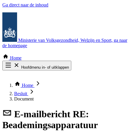
Ga direct naar de inhoud
Ministerie van Volksgezondheid, Welzijn en Sport
, ga naar
de homepage
Home
Hoofdmenu in- of uitklappen
Zoek door alle publicaties
Thema COVID-19
Home
Bekijk per bestuursorgaan
Besluit
Document
E-mailbericht
RE:
Beademingsapparatuur