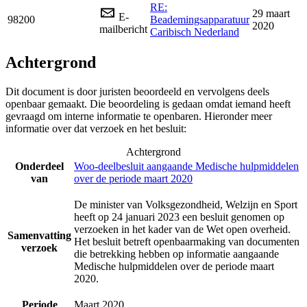
RE:
29 maart
E-
98200
Beademingsapparatuur
2020
mailbericht
Caribisch Nederland
Achtergrond
Dit document is door juristen beoordeeld en vervolgens deels
openbaar gemaakt. Die beoordeling is gedaan omdat iemand heeft
gevraagd om interne informatie te openbaren. Hieronder meer
informatie over dat verzoek en het besluit:
Achtergrond
Onderdeel
Woo-deelbesluit aangaande Medische hulpmiddelen
van
over de periode maart 2020
De minister van Volksgezondheid, Welzijn en Sport
heeft op 24 januari 2023 een besluit genomen op
verzoeken in het kader van de Wet open overheid.
Samenvatting
Het besluit betreft openbaarmaking van documenten
verzoek
die betrekking hebben op informatie aangaande
Medische hulpmiddelen over de periode maart
2020.
Periode
Maart 2020