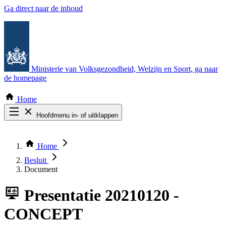
Ga direct naar de inhoud
Ministerie van Volksgezondheid, Welzijn en Sport
, ga naar
de homepage
Home
Hoofdmenu in- of uitklappen
Zoek door alle publicaties
Thema COVID-19
Home
Bekijk per bestuursorgaan
Besluit
Document
Presentatie
20210120 -
CONCEPT