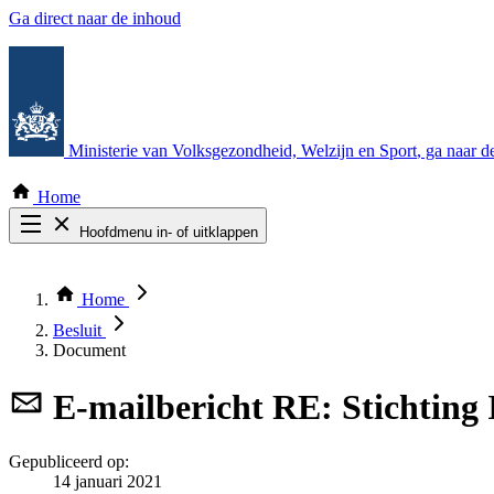
Ga direct naar de inhoud
Ministerie van Volksgezondheid, Welzijn en Sport
, ga naar 
Home
Hoofdmenu in- of uitklappen
Zoek door alle publicaties
Thema COVID-19
Home
Bekijk per bestuursorgaan
Besluit
Document
E-mailbericht
RE: Stichting
Gepubliceerd op:
14 januari 2021