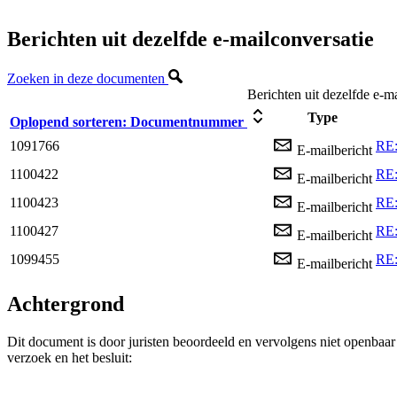
Berichten uit dezelfde e-mailconversatie
Zoeken in deze documenten
Berichten uit dezelfde e-m
Type
Oplopend sorteren:
Documentnummer
1091766
RE:
E-mailbericht
1100422
RE:
E-mailbericht
1100423
RE:
E-mailbericht
1100427
RE:
E-mailbericht
1099455
RE:
E-mailbericht
Achtergrond
Dit document is door juristen beoordeeld en vervolgens niet openbaa
verzoek en het besluit: