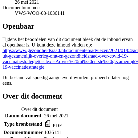
26 mei 2021
Documentnummer:
VWS-WOO-08-1036141
Openbaar
Tijdens het beoordelen van dit document bleek dat de inhoud ervan
al openbaar is. U kunt deze inhoud vinden op:
https://www.gezondheidsraad.nl/documenten/adviezen/2021/01/04/ad
uit-gezamenlijk-overleg-omt-en-gezondheidsraad-over-covid-19-
vaccinatiestrategie#:~:text=Advies%20uit%20eerste%20gezam
19-vaccinatiestrategie.
Dit bestand zal spoedig aangeleverd worden: probeert u later nog
eens.
Over dit document
Over dit document
Datum document
26 mei 2021
Type bronbestand
PDF
Documentnummer
1036141