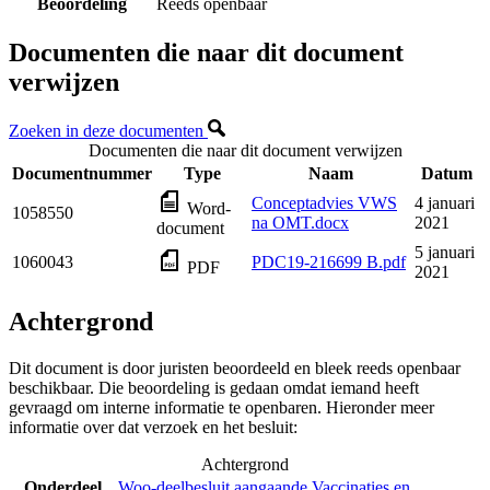
Beoordeling
Reeds openbaar
Documenten die naar dit document
verwijzen
Zoeken in deze documenten
Documenten die naar dit document verwijzen
Documentnummer
Type
Naam
Datum
Conceptadvies VWS
4 januari
Word-
1058550
na OMT.docx
2021
document
5 januari
1060043
PDC19-216699 B.pdf
PDF
2021
Achtergrond
Dit document is door juristen beoordeeld en bleek reeds openbaar
beschikbaar. Die beoordeling is gedaan omdat iemand heeft
gevraagd om interne informatie te openbaren. Hieronder meer
informatie over dat verzoek en het besluit:
Achtergrond
Onderdeel
Woo-deelbesluit aangaande Vaccinaties en