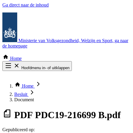
Ga direct naar de inhoud
Ministerie van Volksgezondheid, Welzijn en Sport
, ga naar
de homepage
Home
Hoofdmenu in- of uitklappen
Zoek door alle publicaties
Thema COVID-19
Home
Bekijk per bestuursorgaan
Besluit
Document
PDF
PDC19-216699 B.pdf
Gepubliceerd op: