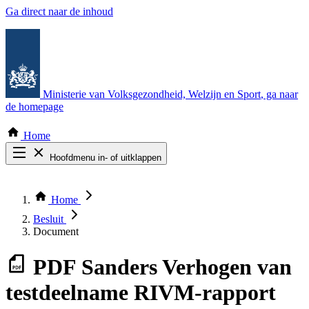
Ga direct naar de inhoud
Ministerie van Volksgezondheid, Welzijn en Sport
, ga naar
de homepage
Home
Hoofdmenu in- of uitklappen
Zoek door alle publicaties
Thema COVID-19
Home
Bekijk per bestuursorgaan
Besluit
Document
PDF
Sanders Verhogen van
testdeelname RIVM-rapport