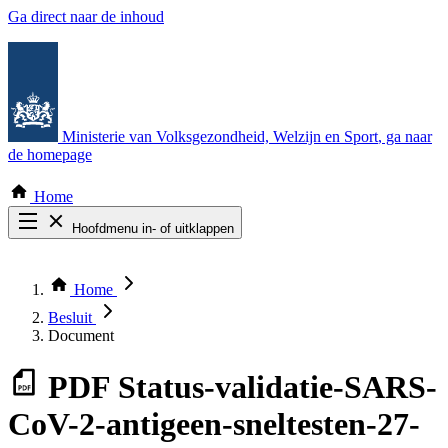
Ga direct naar de inhoud
Ministerie van Volksgezondheid, Welzijn en Sport
, ga naar
de homepage
Home
Hoofdmenu in- of uitklappen
Zoek door alle publicaties
Thema COVID-19
Home
Bekijk per bestuursorgaan
Besluit
Document
PDF
Status-validatie-SARS-
CoV-2-antigeen-sneltesten-27-