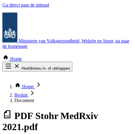
Ga direct naar de inhoud
Ministerie van Volksgezondheid, Welzijn en Sport
, ga naar
de homepage
Home
Hoofdmenu in- of uitklappen
Zoek door alle publicaties
Thema COVID-19
Home
Bekijk per bestuursorgaan
Besluit
Document
PDF
Stohr MedRxiv
2021.pdf