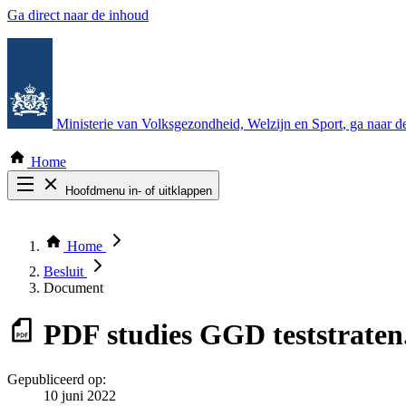
Ga direct naar de inhoud
Ministerie van Volksgezondheid, Welzijn en Sport
, ga naar 
Home
Hoofdmenu in- of uitklappen
Zoek door alle publicaties
Thema COVID-19
Home
Bekijk per bestuursorgaan
Besluit
Document
PDF
studies GGD teststraten
Gepubliceerd op:
10 juni 2022