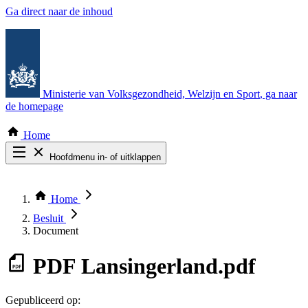
Ga direct naar de inhoud
Ministerie van Volksgezondheid, Welzijn en Sport
, ga naar
de homepage
Home
Hoofdmenu in- of uitklappen
Zoek door alle publicaties
Thema COVID-19
Home
Bekijk per bestuursorgaan
Besluit
Document
PDF
Lansingerland.pdf
Gepubliceerd op: