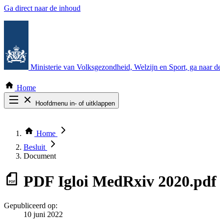
Ga direct naar de inhoud
Ministerie van Volksgezondheid, Welzijn en Sport
, ga naar 
Home
Hoofdmenu in- of uitklappen
Zoek door alle publicaties
Thema COVID-19
Home
Bekijk per bestuursorgaan
Besluit
Document
PDF
Igloi MedRxiv 2020.pdf
Gepubliceerd op:
10 juni 2022