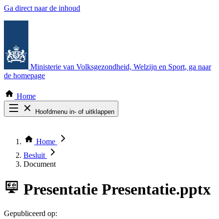
Ga direct naar de inhoud
Ministerie van Volksgezondheid, Welzijn en Sport
, ga naar
de homepage
Home
Hoofdmenu in- of uitklappen
Zoek door alle publicaties
Thema COVID-19
Home
Bekijk per bestuursorgaan
Besluit
Document
Presentatie
Presentatie.pptx
Gepubliceerd op: