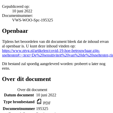
Gepubliceerd op:
10 juni 2022
Documentnummer:
VWS-WOO-Spc-195325
Openbaar
Tijdens het beoordelen van dit document bleek dat de inhoud ervan
al openbaar is. U kunt deze inhoud vinden op:
https://www.ntvg.nl/artikelen/covid-19-hoe-betrouwbaar-zijn-
sneltesten#:~:text=De%20sensitiviteit%20van%20de%20sneltesten,r
Dit bestand zal spoedig aangeleverd worden: probeert u later nog
eens.
Over dit document
Over dit document
Datum document
10 juni 2022
Type bronbestand
PDF
Documentnummer
195325