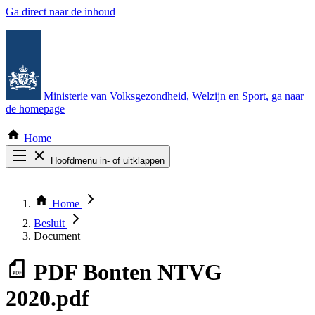
Ga direct naar de inhoud
Ministerie van Volksgezondheid, Welzijn en Sport
, ga naar
de homepage
Home
Hoofdmenu in- of uitklappen
Zoek door alle publicaties
Thema COVID-19
Home
Bekijk per bestuursorgaan
Besluit
Document
PDF
Bonten NTVG
2020.pdf